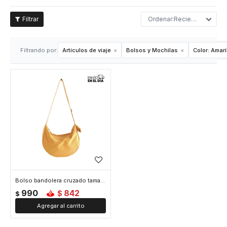
Recientes
Filtrando por:
Artículos de viaje
Bolsos y Mochilas
Color:
Amari
Bolso bandolera cruzado tamaño compacto - Amarillo
990
842
$
$