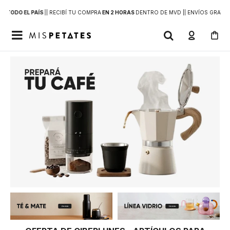
 A
TODO EL PAÍS
|
| RECIBÍ TU COMPRA
EN 2 HORAS
DENTRO DE MVD |
| ENVÍOS GRATIS
