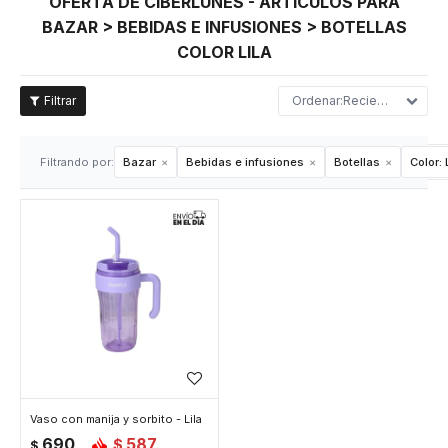
OFERTA DE CIBERLUNES - ARTÍCULOS PARA
BAZAR > BEBIDAS E INFUSIONES > BOTELLAS
COLOR LILA
Recientes
Filtrando por:
Bazar
Bebidas e infusiones
Botellas
Color:
L
Vaso con manija y sorbito - Lila
690
587
$
$