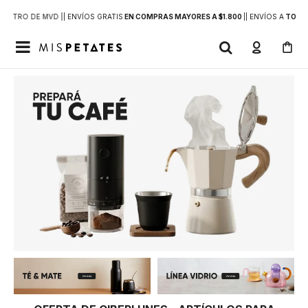
DENTRO DE MVD |
| ENVÍOS GRATIS
EN COMPRAS MAYORES A $1.800
|
| ENVÍOS A
TODO 
