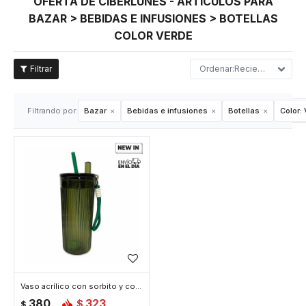
OFERTA DE CIBERLUNES - ARTÍCULOS PARA
BAZAR > BEBIDAS E INFUSIONES > BOTELLAS
COLOR VERDE
Recientes
Filtrando por:
Bazar
Bebidas e infusiones
Botellas
Color:
Vaso acrílico con sorbito y colgante flor 750ml - Verde
380
323
$
$