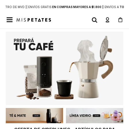
DENTRO DE MVD |
| ENVÍOS GRATIS
EN COMPRAS MAYORES A $1.800
|
| ENVÍOS A
TODO 
