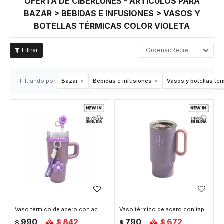
OFERTA DE CIBERLUNES - ARTÍCULOS PARA
BAZAR > BEBIDAS E INFUSIONES > VASOS Y
BOTELLAS TÉRMICAS COLOR VIOLETA
Recientes
Filtrando por:
Bazar
Bebidas e infusiones
Vasos y botellas té
Vaso térmico de acero con accesorios y tapita 420ml - Violeta
Vaso térmico de acero con tapa y asa - 560ml - Violeta
990
842
790
672
$
$
$
$