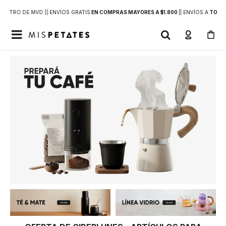
DENTRO DE MVD |
| ENVÍOS GRATIS
EN COMPRAS MAYORES A $1.800
|
| ENVÍOS A
TODO 
