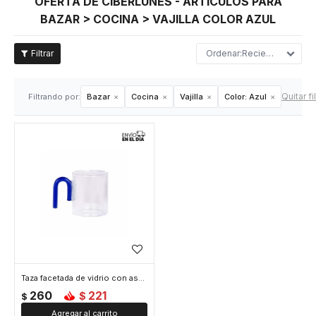
OFERTA DE CIBERLUNES - ARTÍCULOS PARA
BAZAR > COCINA > VAJILLA COLOR AZUL
Recientes
Quitar fi
Filtrando por:
Bazar
Cocina
Vajilla
Color:
Azul
Taza facetada de vidrio con asa de color - 350ml - Azul
260
221
$
$