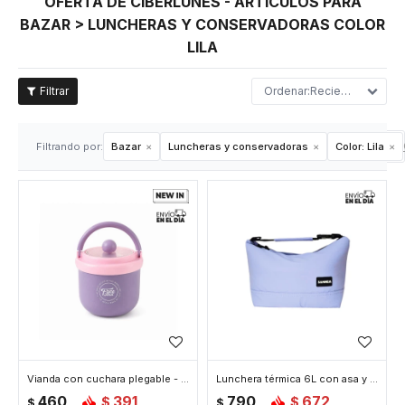
OFERTA DE CIBERLUNES - ARTÍCULOS PARA
BAZAR > LUNCHERAS Y CONSERVADORAS COLOR
LILA
Recientes
Filtrando por:
Bazar
Luncheras y conservadoras
Color:
Lila
Vianda con cuchara plegable - Lila
Lunchera térmica 6L con asa y correa para colgar 23x14x20cm - Lila
460
391
790
672
$
$
$
$