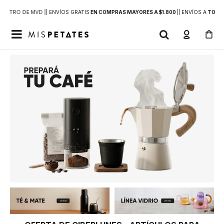
DENTRO DE MVD |
| ENVÍOS GRATIS
EN COMPRAS MAYORES A $1.800
|
| ENVÍOS A
TODO 
