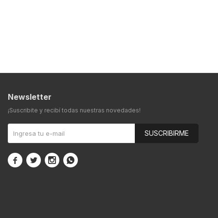
Newsletter
¡Suscribite y recibí todas nuestras novedades!
SUSCRIBIRME



