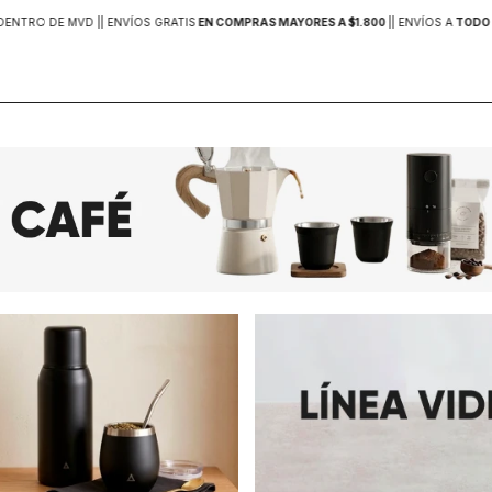
DENTRO DE MVD |
| ENVÍOS GRATIS
EN COMPRAS MAYORES A $1.800
|
| ENVÍOS A
TODO 