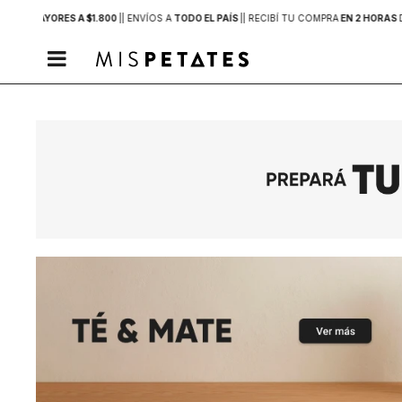
PRAS MAYORES A $1.800
|
| ENVÍOS A
TODO EL PAÍS
|
| RECIBÍ TU COMPRA
EN 2 HORAS
