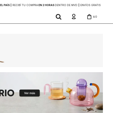
EL PAÍS
|
| RECIBÍ TU COMPRA
EN 2 HORAS
DENTRO DE MVD |
| ENVÍOS GRATIS
EN COMP
0
$