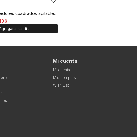
Set x4 contenedores cuadrados apilables - Multicolor
196
Mi cuenta
Mi cuenta
 envío
Mis compras
Wish List
es
ones