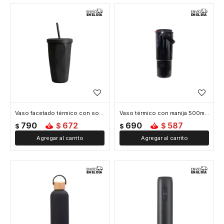
Vaso facetado térmico con sorbito - Negro
Vaso térmico con manija 500ml - Negro
790
672
690
587
$
$
$
$