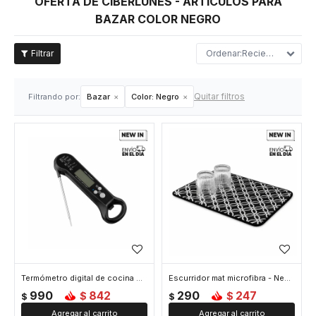
OFERTA DE CIBERLUNES - ARTÍCULOS PARA
BAZAR COLOR NEGRO
Recientes
Quitar filtros
Filtrando por:
Bazar
Color:
Negro
Termómetro digital de cocina magnético y con destapador - Negro
Escurridor mat microfibra - Negro
990
842
290
247
$
$
$
$