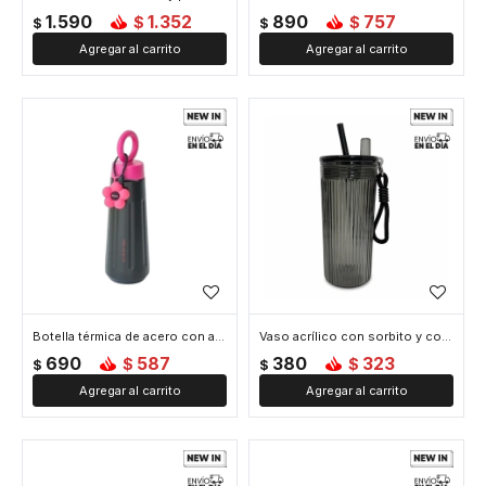
1.590
1.352
890
757
$
$
$
$
Botella térmica de acero con asa y colgante de flor 450ml - Negro
Vaso acrílico con sorbito y colgante flor 750ml - Negro
690
587
380
323
$
$
$
$