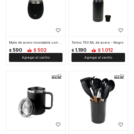
Mate de acero inoxidable con tapa - Negro
Termo 750 ML de acero - Negro
590
502
1.190
1.012
$
$
$
$