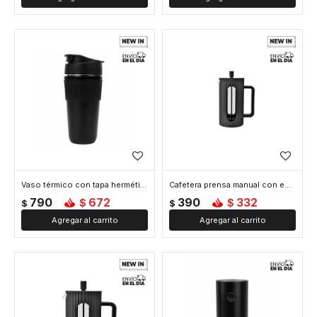
Vaso térmico con tapa hermética 450ml - Negro
Cafetera prensa manual con embolo facetada - 350ml - Negro
790
672
390
332
$
$
$
$