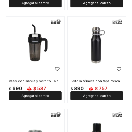
Vaso con manija y sorbito - Negro
Botella térmica con tapa rosca 600 ml - Negro
690
587
890
757
$
$
$
$