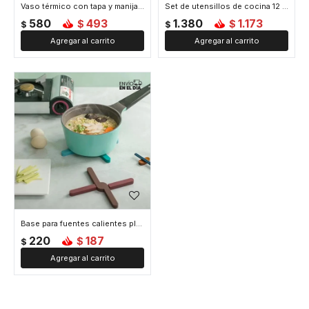
Vaso térmico con tapa y manija - Negro
Set de utensillos de cocina 12 accesorios - Negro
580
493
1.380
1.173
$
$
$
$
Base para fuentes calientes plegable - Negro
220
187
$
$