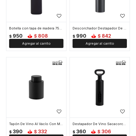
Botella con tapa de madera 750ml - Negro
Descorchador Destapador De Vinos Electrico - Negro
950
808
990
842
$
$
$
$
Tapón De Vino Al Vacío Con Marcador - Negro
Destapador De Vino Sacacorcho - Negro
390
332
360
306
$
$
$
$