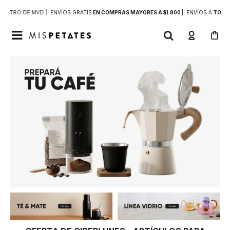
DENTRO DE MVD |
| ENVÍOS GRATIS
EN COMPRAS MAYORES A $1.800
|
| ENVÍOS A
TODO 
