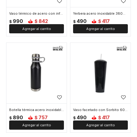
Vaso térmico de acero con infusor y asa - 610ml - Negro
Yerbera acero inoxidable 380ml con tapa hermética - Negro
990
842
490
417
$
$
$
$
Botella térmica acero inoxidable 600ml diseño minimalista - Negro
Vaso facetado con Sorbito 600ml - Negro
890
757
490
417
$
$
$
$