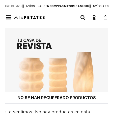
DENTRO DE MVD |
| ENVÍOS GRATIS
EN COMPRAS MAYORES A $1.800
|
| ENVÍOS A
TODO 

NO SE HAN RECUPERADO PRODUCTOS
¡Lo sentimos! No hay productos en esta