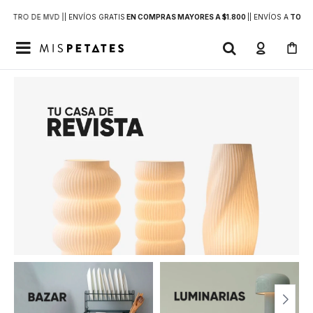
DENTRO DE MVD |
| ENVÍOS GRATIS
EN COMPRAS MAYORES A $1.800
|
| ENVÍOS A
TODO 
