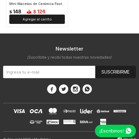
Mini Macetas de Cerámica Pastel - Celeste
148
126
$
$
Newsletter
¡Suscribite y recibí todas nuestras novedades!
SUSCRIBIRME




¡Escribinos!