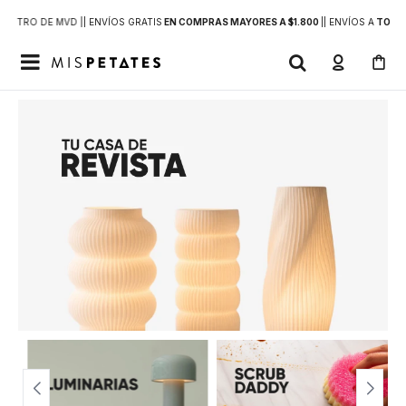
DENTRO DE MVD |
| ENVÍOS GRATIS
EN COMPRAS MAYORES A $1.800
|
| ENVÍOS A
TODO 
