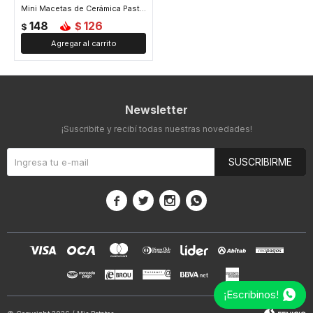
Mini Macetas de Cerámica Pastel - Celeste
148
126
$
$
Newsletter
¡Suscribite y recibí todas nuestras novedades!
SUSCRIBIRME




¡Escribinos!