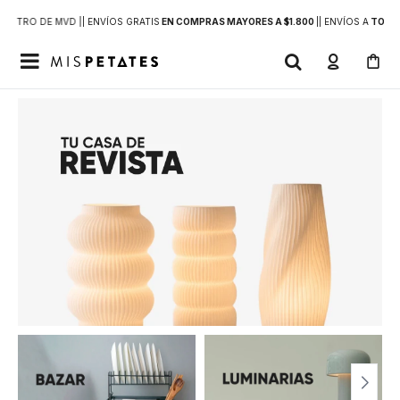
DENTRO DE MVD |
| ENVÍOS GRATIS
EN COMPRAS MAYORES A $1.800
|
| ENVÍOS A
TODO 
