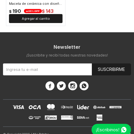
Maceta de cerámica con diseño acanalado – Colores pastel – Decoración para interiores y jardín - Rosa
190
143
$
$
Newsletter
¡Suscribite y recibí todas nuestras novedades!
SUSCRIBIRME




¡Escribinos!