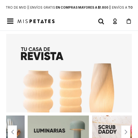
DENTRO DE MVD |
| ENVÍOS GRATIS
EN COMPRAS MAYORES A $1.800
|
| ENVÍOS A
TODO 
