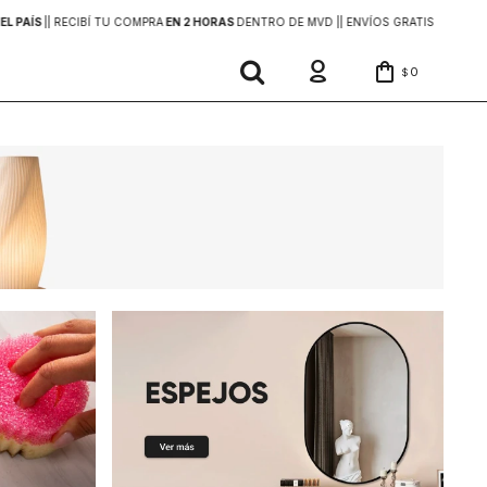
EL PAÍS
|
| RECIBÍ TU COMPRA
EN 2 HORAS
DENTRO DE MVD |
| ENVÍOS GRATIS
EN COMP
0
$