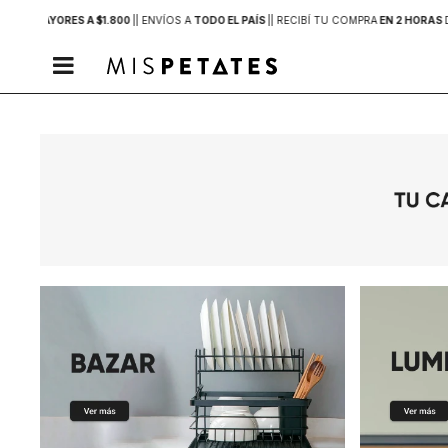
PRAS MAYORES A $1.800
|
| ENVÍOS A
TODO EL PAÍS
|
| RECIBÍ TU COMPRA
EN 2 HORAS
