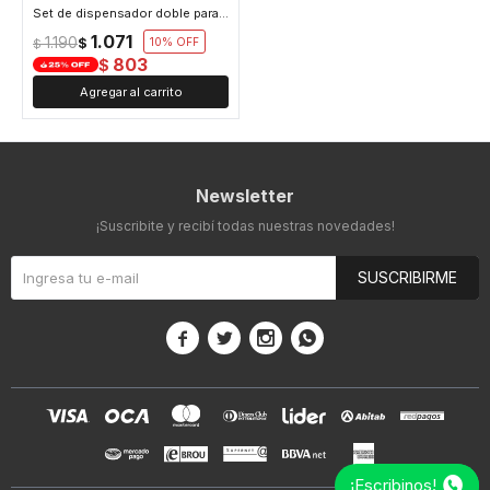
Set de dispensador doble para liquidos con tapa hermética - Transparente
1.071
1.190
$
10
$
803
$
Newsletter
¡Suscribite y recibí todas nuestras novedades!
SUSCRIBIRME




¡Escribinos!