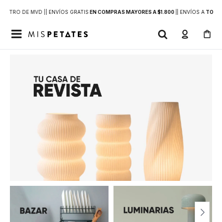
DENTRO DE MVD |
| ENVÍOS GRATIS
EN COMPRAS MAYORES A $1.800
|
| ENVÍOS A
TODO 
