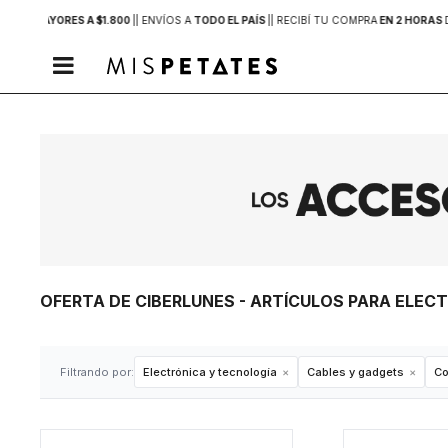
PRAS MAYORES A $1.800
|
| ENVÍOS A
TODO EL PAÍS
|
| RECIBÍ TU COMPRA
EN 2 HORAS

OFERTA DE CIBERLUNES - ARTÍCULOS PARA ELEC
Filtrando por:
Electrónica y tecnología
Cables y gadgets
Co