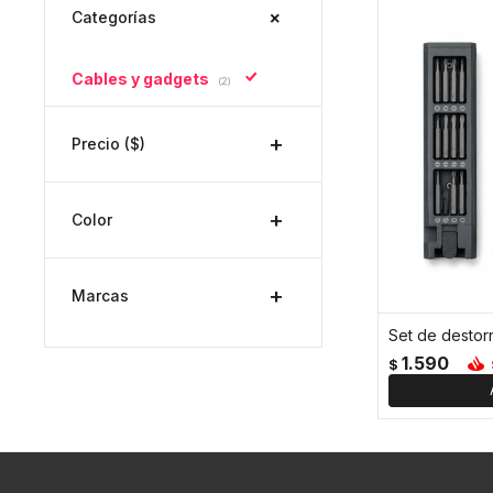
Categorías
Cables y gadgets
(2)
Precio
($)
Color
Marcas
Set de destorn
1.590
$