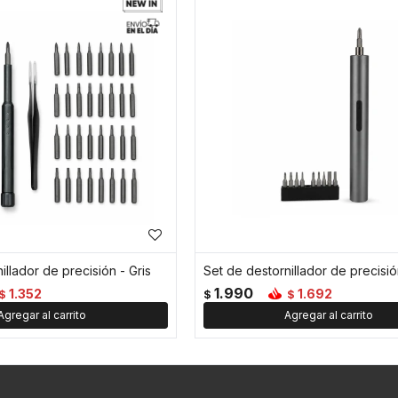
illador de precisión - Gris
1.990
1.352
1.692
$
$
$