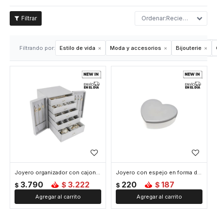
Recientes
Filtrando por:
Estilo de vida
Moda y accesorios
Bijouterie
Joyero organizador con cajones y puertitas - 21x17x24cm - Gris
Joyero con espejo en forma de corazon - 10x9x3cm - Gris
3.790
3.222
220
187
$
$
$
$