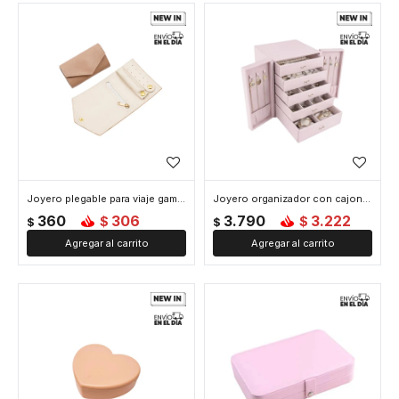
Joyero plegable para viaje gamuza - 10 x 18 cm - Rosado
Joyero organizador con cajones y puertitas - 21x17x24cm - Rosado
360
306
3.790
3.222
$
$
$
$