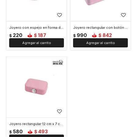
Joyero con espejo en forma de corazon - 10x9x3cm - Rosado
Joyero rectangular con botón 21 cm x 14,5 cm x 4,5 cm - Rosado
220
187
990
842
$
$
$
$
Joyero rectangular 12 cm x 7 cm x 4 cm - Rosado
580
493
$
$