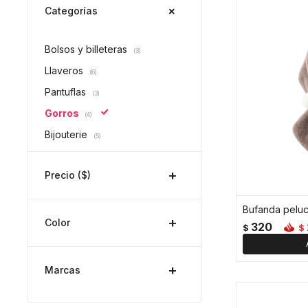
Categorías
Bolsos y billeteras
(3)
Llaveros
(6)
Pantuflas
(3)
Gorros
(4)
Bijouterie
(5)
Precio
($)
Bufanda peluc
Color
320
$
$
Marcas