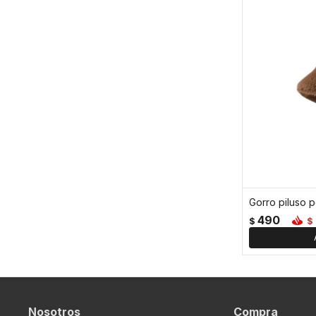
Gorro piluso 
490
$
$
Nosotros
Compra