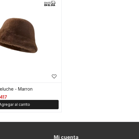
peluche - Marron
417
Mi cuenta