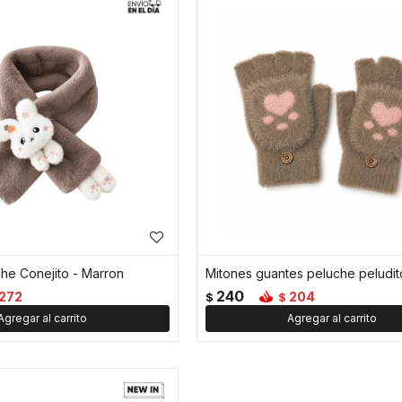
he Conejito - Marron
240
272
204
$
$