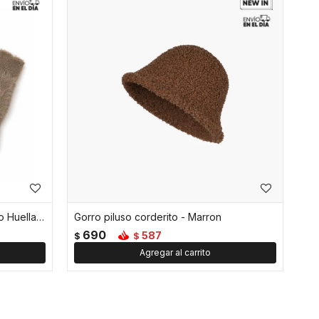
Mitones guantes peluche peludito Huella - Marron
Gorro piluso corderito - Marron
690
587
$
$