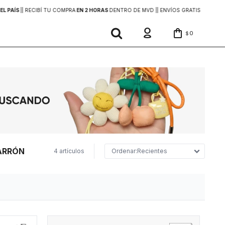
EL PAÍS
|
| RECIBÍ TU COMPRA
EN 2 HORAS
DENTRO DE MVD |
| ENVÍOS GRATIS
EN COMP
0
$
MARRÓN
4 artículos
Recientes