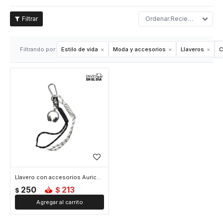
Recientes
Filtrando por:
Estilo de vida
Moda y accesorios
Llaveros
C
Llavero con accesorios Auriculares - Plateado
250
213
$
$