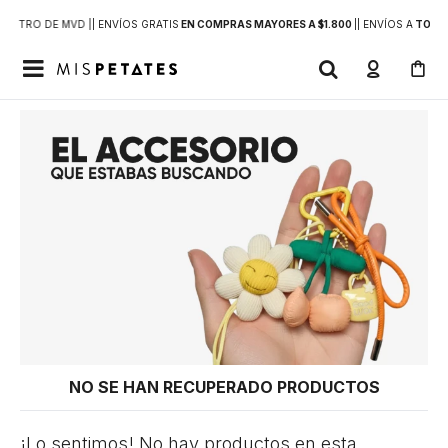
DENTRO DE MVD |
| ENVÍOS GRATIS
EN COMPRAS MAYORES A $1.800
|
| ENVÍOS A
TODO 

NO SE HAN RECUPERADO PRODUCTOS
¡Lo sentimos! No hay productos en esta