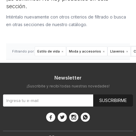
sección.
Inténtalo nuevamente con otros criterios de filtrado o busca
en otras secciones de nuestro catálogo.
Filtrando por:
Estilo de vida
Moda y accesorios
Llaveros
C
Newsletter
¡Suscribite y recibí todas nuestras novedades!
SUSCRIBIRME



