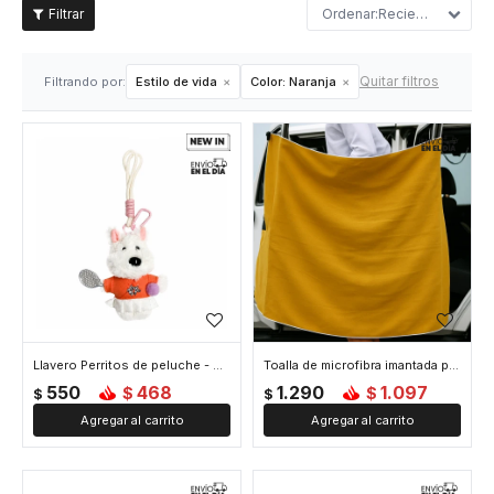
Recientes
Quitar filtros
Filtrando por:
Estilo de vida
Color:
Naranja
Llavero Perritos de peluche - Naranja
Toalla de microfibra imantada para playa o picnic - Naranja
550
468
1.290
1.097
$
$
$
$