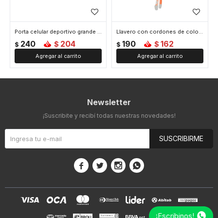
Porta celular deportivo grande para brazo - Naranja
Llavero con cordones de colores - Naranja
240
204
190
162
$
$
$
$
Newsletter
¡Suscribite y recibí todas nuestras novedades!
SUSCRIBIRME




¡Escribinos!