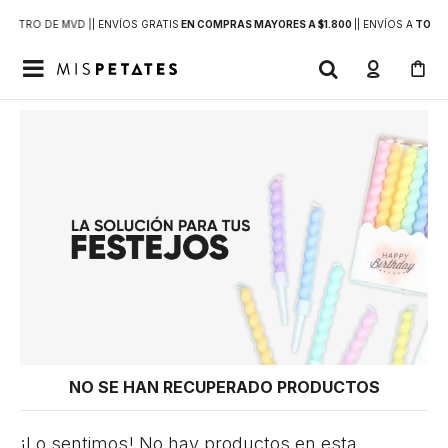
DENTRO DE MVD |
| ENVÍOS GRATIS
EN COMPRAS MAYORES A $1.800
|
| ENVÍOS A
TODO 

NO SE HAN RECUPERADO PRODUCTOS
¡Lo sentimos! No hay productos en esta