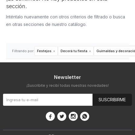
sección.
Inténtalo nuevamente con otros criterios de filtrado o busca
en otras secciones de nuestro catálogo.
Filtrando por:
Festejos
Decorá tu fiesta
Guirnaldas y decoraci
Newsletter
¡Suscribite y recibí todas nuestras novedades!
SUSCRIBIRME



