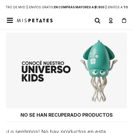
DENTRO DE MVD |
| ENVÍOS GRATIS
EN COMPRAS MAYORES A $1.800
|
| ENVÍOS A
TODO 

NO SE HAN RECUPERADO PRODUCTOS
¡Lo sentimos! No hay productos en esta