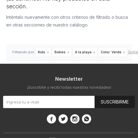
sección.
Inténtalo nuevamente con otros criterios de filtrado o busca
en otras secciones de nuestro catálogo.
Quitar
Filtrando por:
Kids
Bebés
A la playa
Color:
Verde
Newsletter
¡Suscribite y recibí todas nuestras novedades!
SUSCRIBIRME



