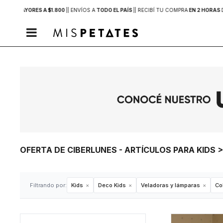
PRAS MAYORES A $1.800
|
| ENVÍOS A
TODO EL PAÍS
|
| RECIBÍ TU COMPRA
EN 2 HORAS

OFERTA DE CIBERLUNES - ARTÍCULOS PARA KIDS
Filtrando por:
Kids
Deco Kids
Veladoras y lámparas
Col