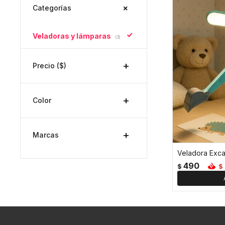
Categorías
Veladoras y lámparas
(3)
Precio
($)
Color
Marcas
490
$
$