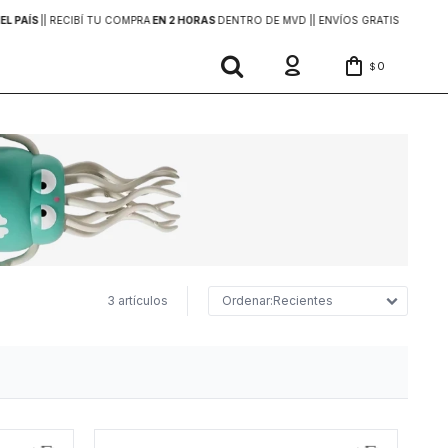
EL PAÍS
|
| RECIBÍ TU COMPRA
EN 2 HORAS
DENTRO DE MVD |
| ENVÍOS GRATIS
EN COMP
0
$
3 artículos
Recientes