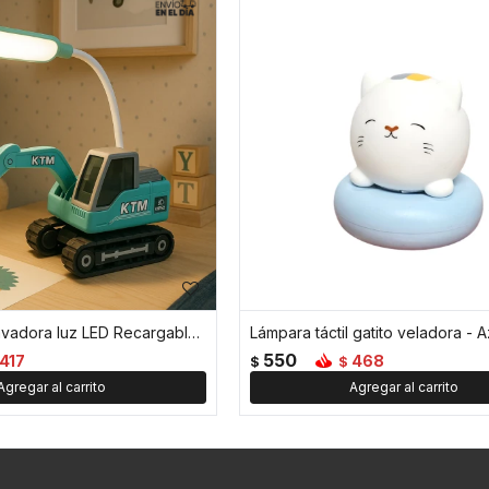
Veladora Excavadora luz LED Recargable - Azul
Lámpara táctil gatito veladora - A
550
417
468
$
$