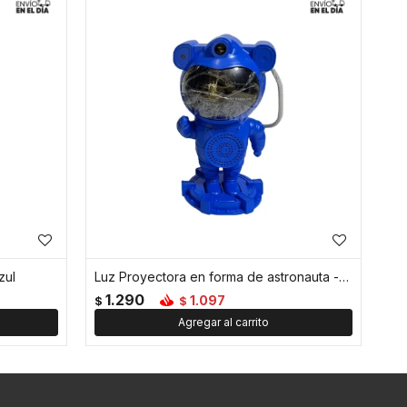
zul
Luz Proyectora en forma de astronauta - Azul
1.290
1.097
$
$