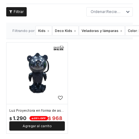
Recientes
Filtrando por:
Kids
Deco Kids
Veladoras y lámparas
Color:
Luz Proyectora en forma de astronauta - Negro
1.290
968
$
$