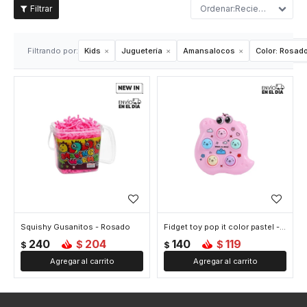
Recientes
Filtrando por:
Kids
Juguetería
Amansalocos
Color:
Rosad
Squishy Gusanitos - Rosado
Fidget toy pop it color pastel - Rosado
240
204
140
119
$
$
$
$