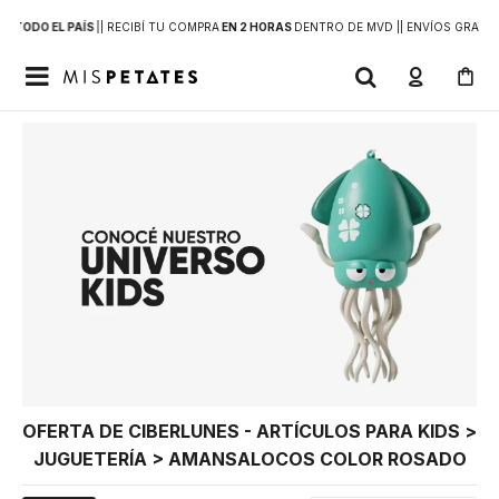
 A
TODO EL PAÍS
|
| RECIBÍ TU COMPRA
EN 2 HORAS
DENTRO DE MVD |
| ENVÍOS GRATIS

OFERTA DE CIBERLUNES - ARTÍCULOS PARA KIDS >
JUGUETERÍA > AMANSALOCOS COLOR ROSADO