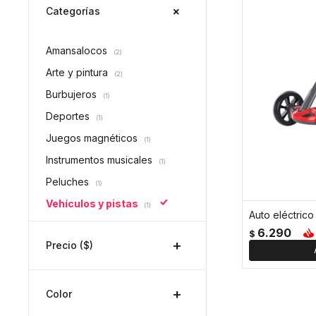
Categorías
Amansalocos
(2)
Arte y pintura
(2)
Burbujeros
(1)
Deportes
(1)
Juegos magnéticos
(1)
Instrumentos musicales
(1)
Peluches
(1)
Vehículos y pistas
(1)
Auto eléctrico
6.290
$
Precio
($)
Color