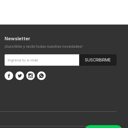
Newsletter
¡Suscribite y recibí todas nuestras novedades!
SUSCRIBIRME



