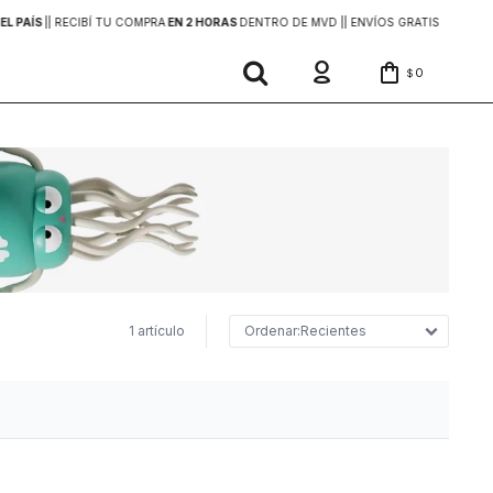
EL PAÍS
|
| RECIBÍ TU COMPRA
EN 2 HORAS
DENTRO DE MVD |
| ENVÍOS GRATIS
EN COMP
0
$
1 artículo
Recientes