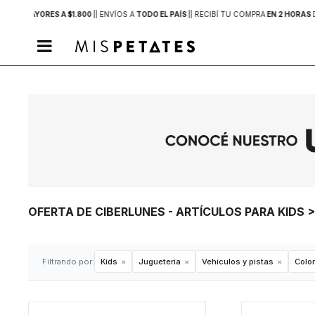
PRAS MAYORES A $1.800
|
| ENVÍOS A
TODO EL PAÍS
|
| RECIBÍ TU COMPRA
EN 2 HORAS

OFERTA DE CIBERLUNES - ARTÍCULOS PARA KIDS 
Filtrando por:
Kids
Juguetería
Vehículos y pistas
Color