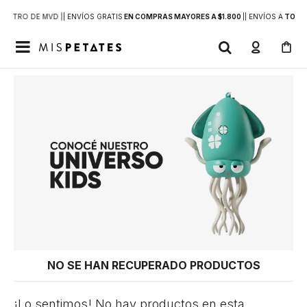
DENTRO DE MVD |
| ENVÍOS GRATIS
EN COMPRAS MAYORES A $1.800
|
| ENVÍOS A
TODO 

NO SE HAN RECUPERADO PRODUCTOS
¡Lo sentimos! No hay productos en esta