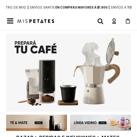
DENTRO DE MVD |
| ENVÍOS GRATIS
EN COMPRAS MAYORES A $1.800
|
| ENVÍOS A
TODO 
