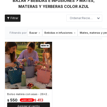
BAZAR > BEBIDAS E INFUSIONES > MATES,
MATERAS Y YERBERAS COLOR AZUL
Recientes
Filtrando por:
Bazar
Bebidas e infusiones
Mates, materas y ye
Bolso matera con asas - 26x24x10cm - Azul
550
413
$
$