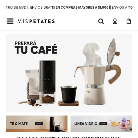
DENTRO DE MVD |
| ENVÍOS GRATIS
EN COMPRAS MAYORES A $1.800
|
| ENVÍOS A
TODO 
