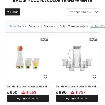
BAZAR > COCINA COLOR TRANSPARENTE
Recientes
Quitar filtr
Filtrando por:
Bazar
Cocina
Color:
Transparente
Set de 4 vasos y botella de vidrio con tapa de bambú 500ml - Transparente
Set de 6 vasos y botella de vidrio 700ml - Transparente
650
553
890
757
$
$
$
$