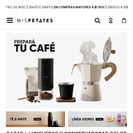
DENTRO DE MVD |
| ENVÍOS GRATIS
EN COMPRAS MAYORES A $1.800
|
| ENVÍOS A
TODO 
