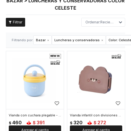
BAZAR > LUNCHERAS Y CONSERVADORAS COLOR
CELESTE
Recientes
Filtrando por:
Bazar
Luncheras y conservadoras
Color:
Celest
Vianda con cuchara plegable - Celeste
Vianda infantil con divisiones - Celeste
460
391
320
272
$
$
$
$