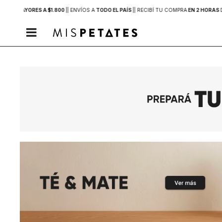
PRAS MAYORES A $1.800
|
| ENVÍOS A
TODO EL PAÍS
|
| RECIBÍ TU COMPRA
EN 2 HORAS
