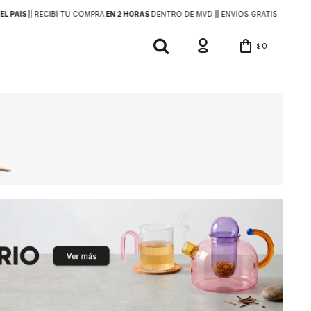
EL PAÍS
|
| RECIBÍ TU COMPRA
EN 2 HORAS
DENTRO DE MVD |
| ENVÍOS GRATIS
EN COMP
0
$