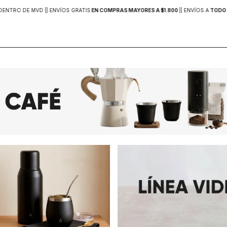
DENTRO DE MVD |
| ENVÍOS GRATIS
EN COMPRAS MAYORES A $1.800
|
| ENVÍOS A
TODO 