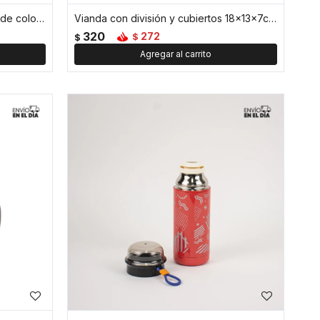
Taza facetada de vidrio con asa de color - 350ml - Rojo
Vianda con división y cubiertos 18x13x7cm Papas Fritas - Rojo
320
272
$
$