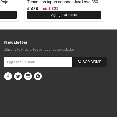
 Rojo
Termo con tapon cebador Just Love 350 ml - Rojo
379
322
$
$
Newsletter
¡Suscribite y recibí todas nuestras novedades!
SUSCRIBIRME



