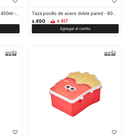
Vaso térmico con tapa hermética 450ml - Rojo
Taza pocillo de acero doble pared - 80ml - Rojo
490
417
$
$