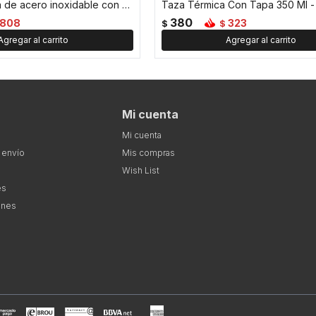
Botella térmica de acero inoxidable con asa y colores pastel 1000ML - Rojo
Taza Térmica Con Tapa 350 Ml -
380
808
323
$
$
Mi cuenta
Mi cuenta
 envío
Mis compras
Wish List
es
ones