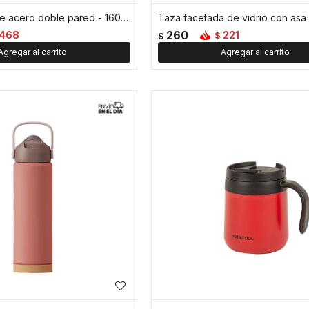
Taza pocillo de acero doble pared - 160ml - Rojo
260
468
221
$
$