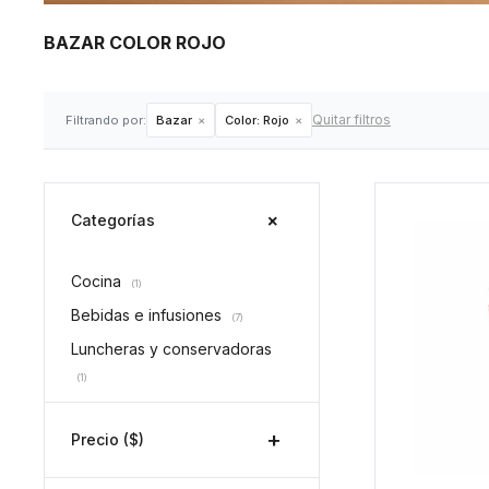
BAZAR COLOR ROJO
Quitar filtros
Filtrando por:
Bazar
Color:
Rojo
Categorías
Cocina
(1)
Bebidas e infusiones
(7)
Luncheras y conservadoras
(1)
Precio
($)