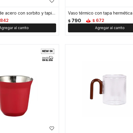
Vaso térmico de acero con sorbito y tapita 750ml - Rojo
790
842
672
$
$