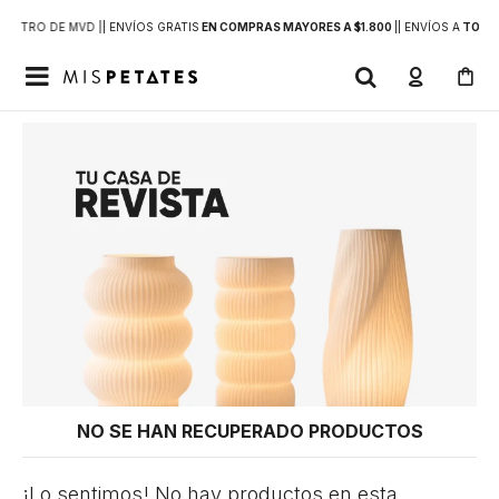
DENTRO DE MVD |
| ENVÍOS GRATIS
EN COMPRAS MAYORES A $1.800
|
| ENVÍOS A
TODO 

NO SE HAN RECUPERADO PRODUCTOS
¡Lo sentimos! No hay productos en esta