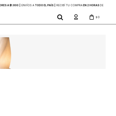
ES A $1.800
|
| ENVÍOS A
TODO EL PAÍS
|
| RECIBÍ TU COMPRA
EN 2 HORAS
DENTRO DE 
0
$