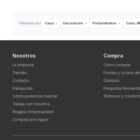
Filtrando por:
Casa
Decoración
Portarretratos
Color:
M
Nosotros
Compra
La empresa
Cómo comprar
Tiendas
Formas y costos de
Contacto
Cambios
Franquicias
Preguntas frecuent
Cómo podemos mejorar
Términos y condici
Trabaja con nosotros
Regalos Empresariales
Compras por mayor