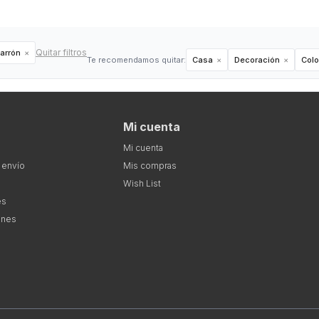
Quitar filtros
arrón
Te recomendamos quitar:
Casa
Decoración
Colo
Mi cuenta
Mi cuenta
 envío
Mis compras
Wish List
es
ones