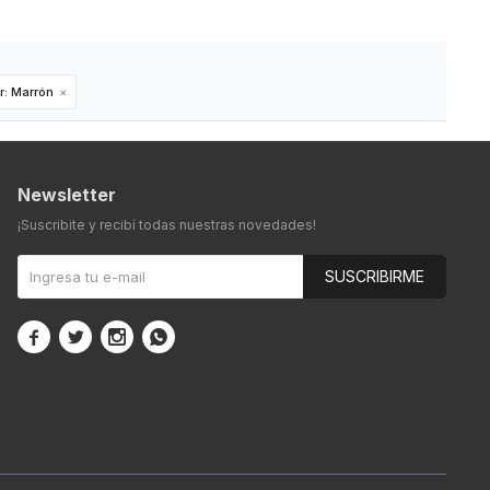
r:
Marrón
Newsletter
¡Suscribite y recibí todas nuestras novedades!
SUSCRIBIRME



