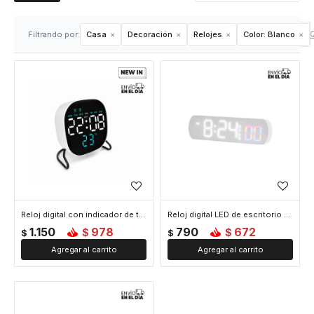
Q
Filtrando por:
Casa
Decoración
Relojes
Color:
Blanco
Reloj digital con indicador de temperatura Cuadrado Blanco - Blanco
Reloj digital LED de escritorio - Blanco
1.150
978
790
672
$
$
$
$