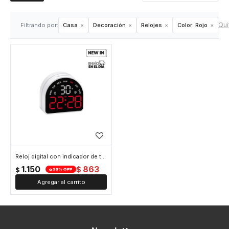
Quit
Filtrando por:
Casa
Decoración
Relojes
Color:
Rojo
Reloj digital con indicador de temperatura Arco - Rojo
1.150
863
$
$