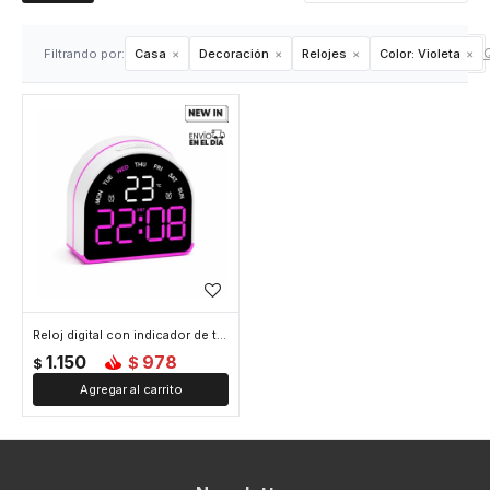
Q
Filtrando por:
Casa
Decoración
Relojes
Color:
Violeta
Reloj digital con indicador de temperatura Arco - Violeta
1.150
978
$
$