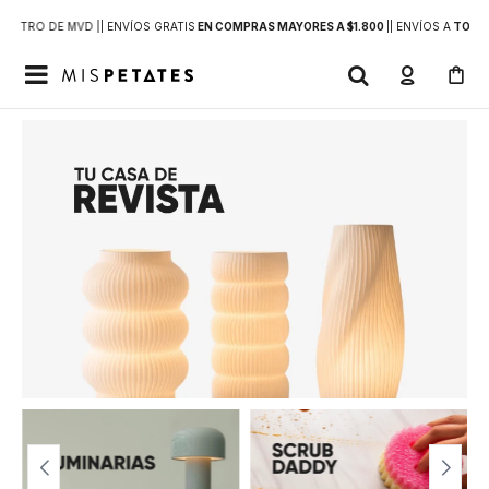
DENTRO DE MVD |
| ENVÍOS GRATIS
EN COMPRAS MAYORES A $1.800
|
| ENVÍOS A
TODO 
