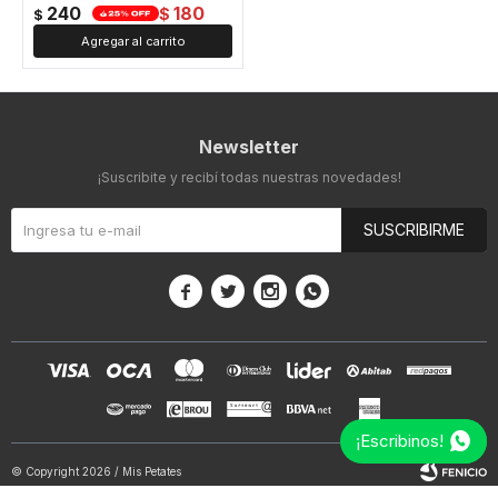
240
180
$
$
Newsletter
¡Suscribite y recibí todas nuestras novedades!
SUSCRIBIRME




¡Escribinos!
© Copyright 2026 / Mis Petates