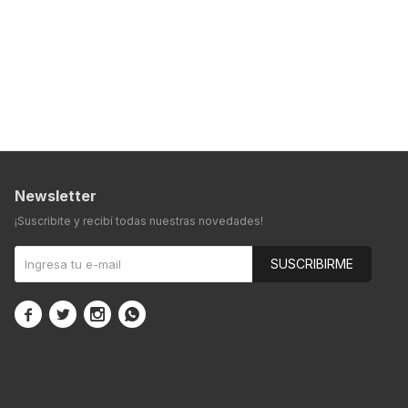
Newsletter
¡Suscribite y recibí todas nuestras novedades!
SUSCRIBIRME



