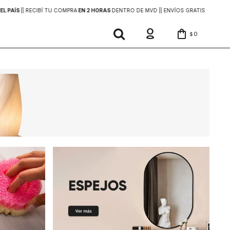
EL PAÍS
|
| RECIBÍ TU COMPRA
EN 2 HORAS
DENTRO DE MVD |
| ENVÍOS GRATIS
EN COMP
0
$