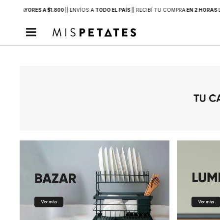
PRAS MAYORES A $1.800
|
| ENVÍOS A
TODO EL PAÍS
|
| RECIBÍ TU COMPRA
EN 2 HORAS
