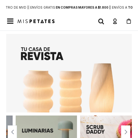
DENTRO DE MVD |
| ENVÍOS GRATIS
EN COMPRAS MAYORES A $1.800
|
| ENVÍOS A
TODO 
