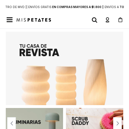
DENTRO DE MVD |
| ENVÍOS GRATIS
EN COMPRAS MAYORES A $1.800
|
| ENVÍOS A
TODO 
