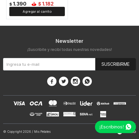
1.390
1.182
$
$
Newsletter
¡Suscribite y recibí todas nuestras novedades!
SUSCRIBIRME




¡Escribinos!
© Copyright 2026 / Mis Petates