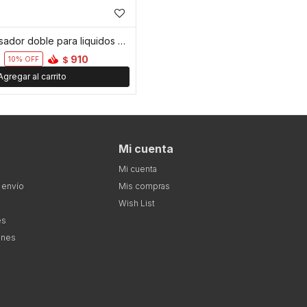
Set de dispensador doble para liquidos con tapa hermética - Transparente
910
$
10
Mi cuenta
Mi cuenta
 envío
Mis compras
Wish List
es
ones