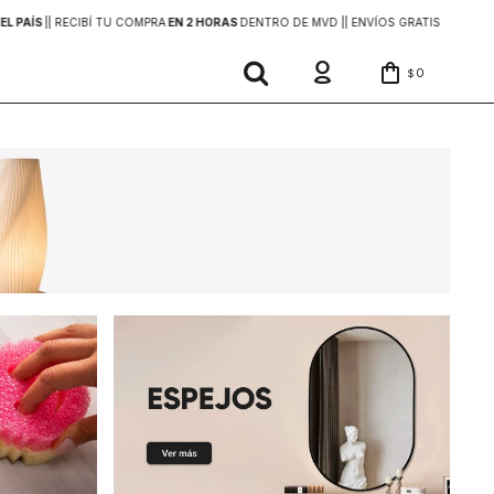
EL PAÍS
|
| RECIBÍ TU COMPRA
EN 2 HORAS
DENTRO DE MVD |
| ENVÍOS GRATIS
EN COMP
0
$