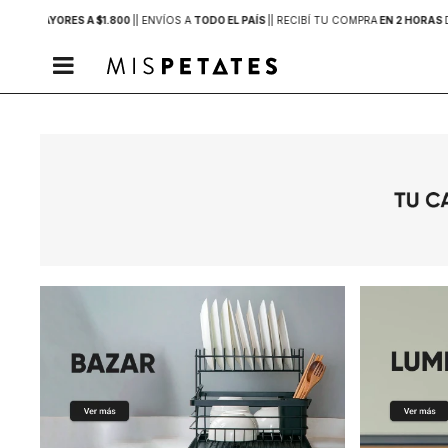
PRAS MAYORES A $1.800
|
| ENVÍOS A
TODO EL PAÍS
|
| RECIBÍ TU COMPRA
EN 2 HORAS
