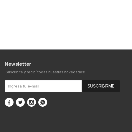
Newsletter
¡Suscribite y recibí todas nuestras novedades!
SUSCRIBIRME



