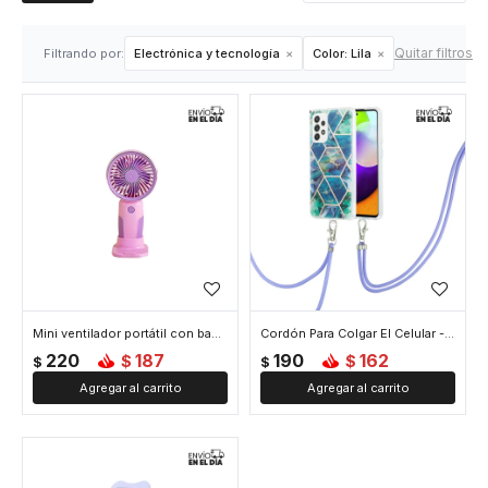
Quitar filtros
Filtrando por:
Electrónica y tecnología
Color:
Lila
Mini ventilador portátil con base - Lila
Cordón Para Colgar El Celular - Lila
220
187
190
162
$
$
$
$