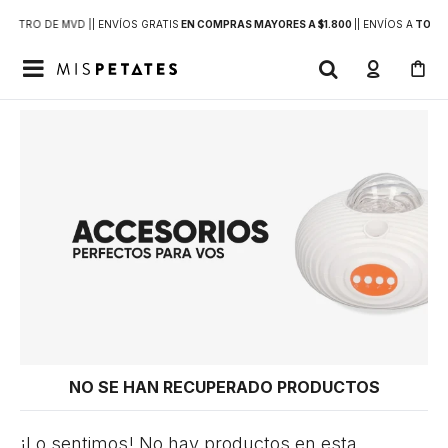
DENTRO DE MVD |
| ENVÍOS GRATIS
EN COMPRAS MAYORES A $1.800
|
| ENVÍOS A
TODO 

NO SE HAN RECUPERADO PRODUCTOS
¡Lo sentimos! No hay productos en esta