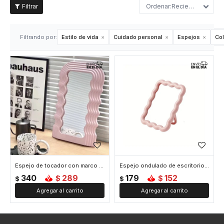
Recientes
Filtrando por:
Estilo de vida
Cuidado personal
Espejos
Col
Espejo de tocador con marco en forma de ondas - Rosado
Espejo ondulado de escritorio con soporte - Rosado
340
289
179
152
$
$
$
$