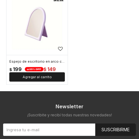
Espejo de escritorio en arco color pastel - Lila
199
149
$
$
Newsletter
¡Suscribite y recibí todas nuestras novedades!
SUSCRIBIRME