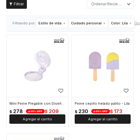
Recientes
Qui
Filtrando por:
Estilo de vida
Cuidado personal
Color:
Lila
Mini Peine Plegable con Diseño de Nube – Colores Pasteles Portátil para Viaje - Lila
Peine cepillo helado palito - Lila
278
209
230
173
$
$
$
$