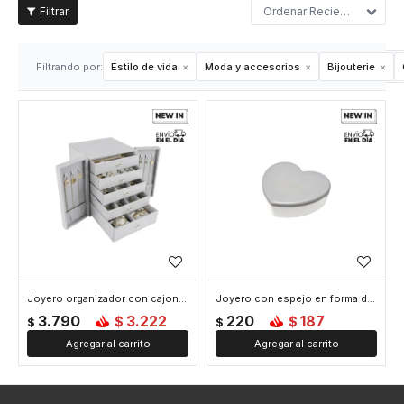
Recientes
Filtrando por:
Estilo de vida
Moda y accesorios
Bijouterie
Joyero organizador con cajones y puertitas - 21x17x24cm - Gris
Joyero con espejo en forma de corazon - 10x9x3cm - Gris
3.790
3.222
220
187
$
$
$
$