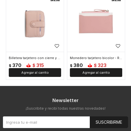
Billetera tarjetero con cierre y broche - Rosado
Monedero tarjetero bicolor - Rosado
370
315
380
323
$
$
$
$
Newsletter
¡Suscribite y recibí todas nuestras novedades!
SUSCRIBIRME