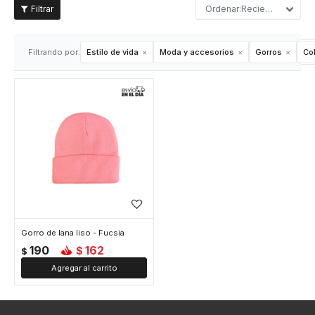
Recientes
Filtrando por:
Estilo de vida
Moda y accesorios
Gorros
Col
Gorro de lana liso - Fucsia
190
162
$
$